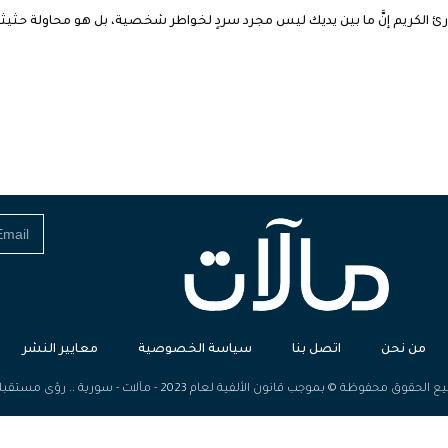
رئ الكريم إنَّ ما بين يديك ليس مجرد سردٍ لخواطر شخصية، بل هو محاولة حثيث
من نحن
اتصل بنا
سياسة الخصوصية
معايير النشر
الحقوق محفوظة © بموجب قانون الألفية لعام 2023 - مآلات - سورية .. رؤى مستقبلية