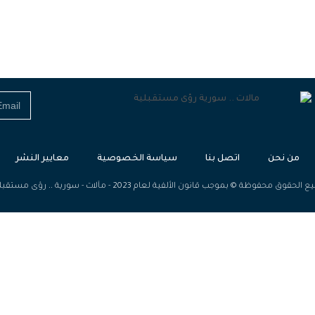
من نحن
اتصل بنا
سياسة الخصوصية
معايير النشر
الحقوق محفوظة © بموجب قانون الألفية لعام 2023 - مآلات - سورية .. رؤى مستقبلية