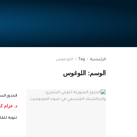
الرئيسية
Tag
اللوغوس
الوسم:
اللوغوس
الجذور الس
د. عزام ك
تنويه للقا