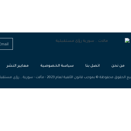
من نحن
اتصل بنا
سياسة الخصوصية
معايير النشر
الحقوق محفوظة © بموجب قانون الألفية لعام 2023 - مآلات - سورية .. رؤى مستقبلية