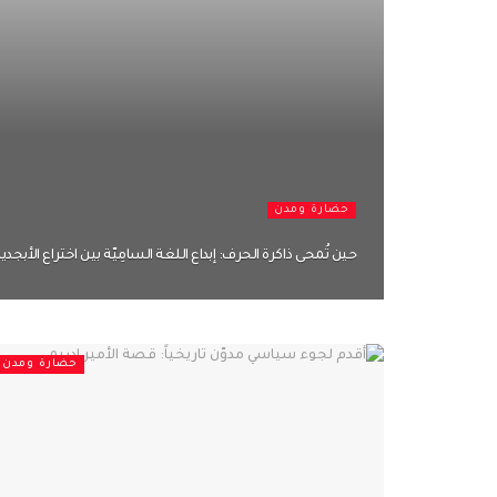
حضارة ومدن
حين تُمحى ذاكرة الحرف: إبداع اللغة السامِيّة بين اختراع الأبج
حضارة ومدن