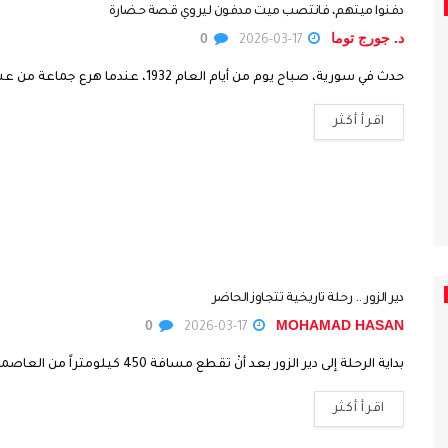
دفنوا ميتهم، فانتصب ميت مدفون ليروي قصة حضارة
د. جورج توما
0
2026-03-17
حدث في سورية، صباح يوم من أيام العام 1932، عندما هرع جماعة من عشائر البدو في تل الحريري قرب مدينة...
اقرأ أكثر
دير الزور .. رحلة تاريخية تتجاوز الحاضر
0
MOHAMAD HASAN
2026-03-17
بداية الرحلة إلى دير الزور بعد أنْ تقطع مسافة 450 كيلومتراً من العاصمة دمشق، باتجاه الشمال الشرقي، تصل إلى مدينة...
اقرأ أكثر