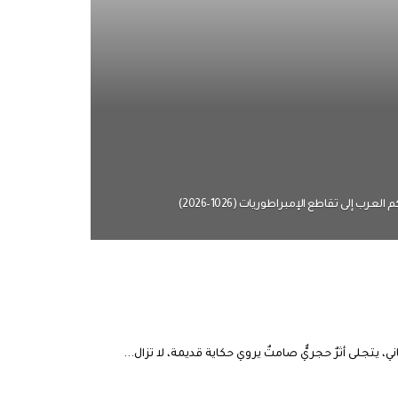
 ‏إلى تقاطع الإمبراطوريات (1026–2026)‏
تجلى أثرٌ حجريٌّ صامتٌ يروي حكاية قديمة، لا تزال...