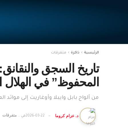
الرئيسية
ذاكرة
متفرقات
تاريخ السجق والنقانق:
المحفوظ” في الهلال 
من ألواح بابل وايبلا وأوغاريت إلى موائد 
متفرقات
د. عزام كروما
2026-03-22
في ...