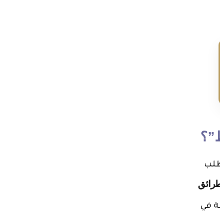
ظ”؟
طلب
طرائق
ة في