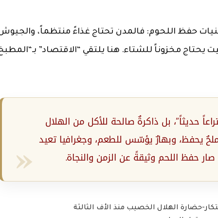
يات حفظ اللحوم: فالمدن تحتاج غذاءً منتظماً، والجيوش
بيت يحتاج مخزوناً للشتاء. هنا يلتقي “الاقتصاد” بـ“المطبخ
عاً حديثاً”، بل ذاكرةٌ صالحة للأكل من الهلال
يب (Fertile Crescent): ملحٌ يحفظ، وبهارٌ يؤسّس للطعم، وجغرافيا تعيد
ار حفظ اللحم وثيقةً عن الزمن والنجاة.