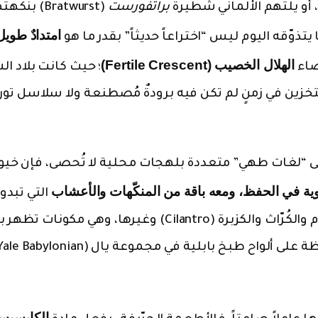
أو يلتهم الألماني شطيرة
براتفورست
(Bratwurst) بنكه
امتدادٌ طويل
 يتذوّقه اليوم ليس “اختراعاً حديثاً” بقدر ما هو
الهلال الخصيب (Fertile Crescent)
ضاء
؛ حيث كانت بلاد ال
والتخزين في زمنٍ لم تكن فيه برودةٌ مُصطنعة ولا سلاسل توري
إلى “لغات طهي” متعددة بلهجات محلية لا تُحصى، فإن خيو
وية في الحفظ، ومعه باقة من المنكّهات والأعشاب
التي تبدو
مألوفة في مطابخ الشام حتى اليوم؛ مثل الثوم والكُرّاث والكزبرة (Cilantro) وغيرها، وهي 
ضمن وصفات بلاد الرافدين القديمة المحفوظة على ألواح طبخ بابلية في مجموعة يال (e Babylonian
الكابسيس