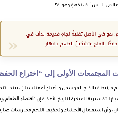
عالمي يلبس ألف نكهةٍ وهوية؟
م، هو في الأصل تقنيةُ نجاةٍ قديمة بدأت في
فظٌ بالملح وتشكيلٌ للطعم بالبهار.
اجت المجتمعات الأولى إلى “اختراع الحف
م مرتبطة بالذبح الموسمي وبأعيادٍ أو مناسباتٍ، بينما تت
اقتصاد الطعام و
غ التفسيرية المبكرة لتاريخ الأغذية إن “
سان، وأن استعمال الأحشاء وتجفيف اللحم ممارسات ضارب