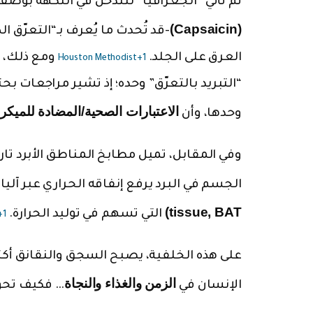
ثم تأتي “الجغرافيا” لتتدخل في النكهة بوصفه
(Capsaicin)
-قد تُحدث ما يُعرف بـ“التعرّق ا
العرق على الجلد.
ومع ذلك، لا
Houston Methodist
+1
“التبريد بالتعرّق” وحده؛ إذ تشير مراجعات بح
الاعتبارات الصحية/المضادة للميكر
وحدها، وأن
وفي المقابل، تميل مطابخ المناطق الأبرد تار
الجسم في البرد يرفع إنفاقه الحراري عبر آ
tissue, BAT)
التي تسهم في توليد الحرارة.
+1
على هذه الخلفية، يصبح السجق والنقانق أكث
الزمن والغذاء والنجاة
الإنسان في
… فكيف تحوّ