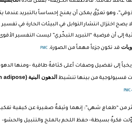
ا عاملاً صامتاً. فالأطعمة الحرّيفة- بفعل مادة
لذوقي”، وهو تعرّقٌ يمكن أن يمنح إحساساً بالتبريد عندما يت
 يصح اختزال انتشار التوابل في البيئات الحارة في تفسير
ثية إلى أن فرضية “التبريد التبخّري” ليست التفسير الأقوى
وبات
قد تكون جزءاً مهماً من الصورة.
PMC
يخياً إلى تفضيل وصفات أعلى كثافةً طاقية -ومنها الدهون
الدهون البنية (ose
ليات فسيولوجية من بينها تنشيط
PMC
ر من “طعامٍ شهي”: إنهما وثيقةٌ صغيرة عن كيفية تفكير
لت فكرةٌ بسيطة- حفظ اللحم بالملح والتتبيل والحشو-