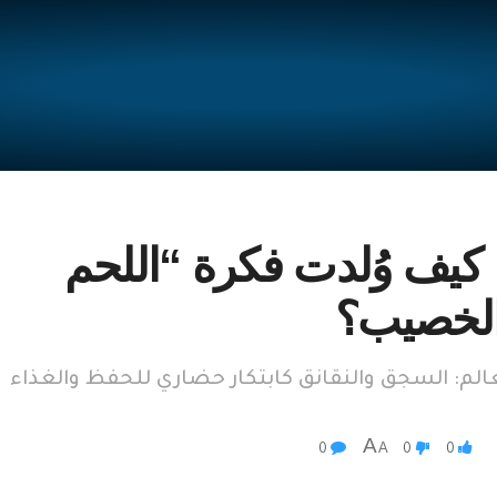
 كيف وُلدت فكرة “اللحم
الخصيب؟
العالم: السجق والنقانق كابتكار حضاري للحفظ والغذاء
A
A
0
0
0