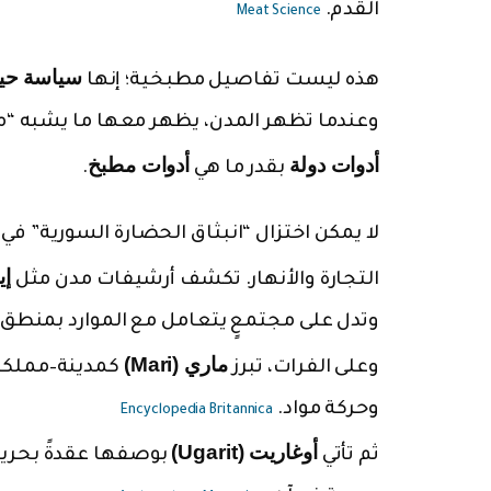
القدم.
Meat Science
سياسة حيا
هذه ليست تفاصيل مطبخية؛ إنها
وعندما تظهر المدن، يظهر معها ما يشبه “م
أدوات دولة
أدوات مطبخ
بقدر ما هي
.
لا يمكن اختزال “انبثاق الحضارة السورية” في
إيبل
التجارة والأنهار. تكشف أرشيفات مدن مثل
وتدل على مجتمعٍ يتعامل مع الموارد بمنطق 
ماري (Mari)
وعلى الفرات، تبرز
كمدينة–مملكة 
وحركة مواد.
Encyclopedia Britannica
أوغاريت (Ugarit)
ثم تأتي
بوصفها عقدةً بحرية–