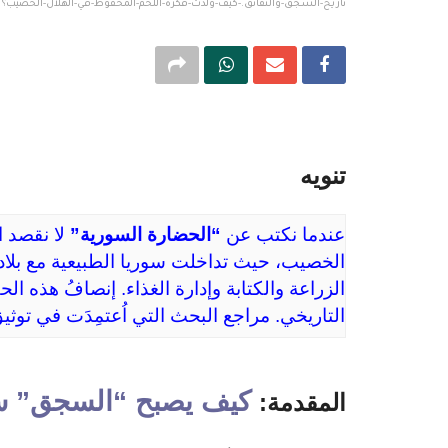
تاريخ-السجق-والنقانق.-كيف-وُلدت-فكرة-اللحم-المحفوظ-في-الهلال-الخصيب؟
تنويه
عندما نكتب عن 
“الحضارة السورية”
 لا نقصد 
التاريخي. مراجع البحث التي اُعتمِدَت في توثيق
كيف يصبح “السجق” سؤا
المقدمة: