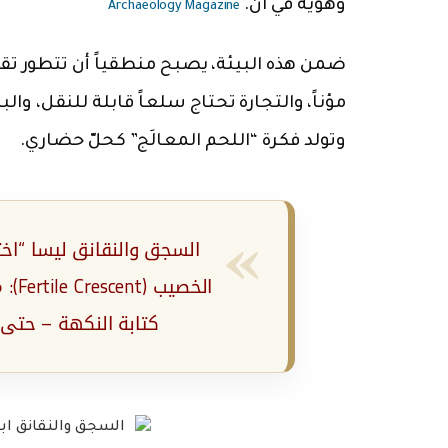
وهوية في آن.
Archaeology Magazine
ضمن هذه البيئة، يصبح منطقياً أن تتطور تقن
مؤناً، والتجارة تحتاج سلعاً قابلة للنقل، وال
وتولد فكرة “اللحم المعالَج” كحلّ حضاري.
السجق والنقانق ليسا “اخترا
الخص
كتابة النكهة – حتى ص