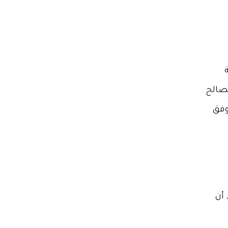
مصالح
وفق
 أن