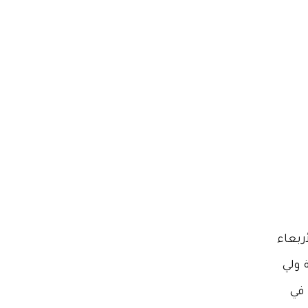
ربعاء
 البلدين منذ 25 عاماً برعاية ولي
 في