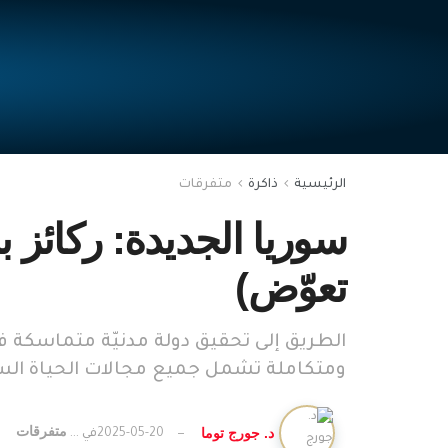
الرئيسية
ذاكرة
متفرقات
سوريا الجديدة: ركائز ب
تعوّض)
الطريق إلى تحقيق دولة مدنيّة متماسكة ف
ومتكاملة تشمل جميع مجالات الحياة السيا
متفرقات
د. جورج توما
2025-05-20
في ...