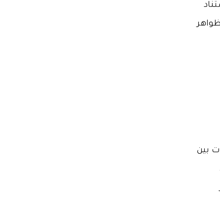
تناد
ظواهر
ت بين