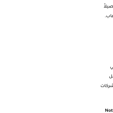
يلاً
هاب.
ي
ل
لشركات
Not Coopera