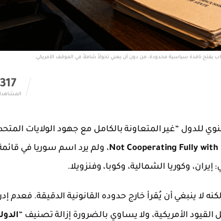
اب يفتح نافذة سياسية محدودة، من دون أن يعني تحولاً شاملاً في الموقف الأمريكي.
317
المشاهدا
نوي للدول “غير المتعاونة بالكامل مع جهود الولايات المتحد
Not Cooperating Fully with 
، ولم يرد اسم سوريا في قائمة
إيران، وكوريا الشمالية، وكوبا، وفنزويلا.
لكنه لا ينبغي أن يُقرأ خارج حدوده القانونية الدقيقة. فعدم إدر
كل القيود الأمريكية، ولا يساوي بالضرورة إزالة تصنيف “
الدول