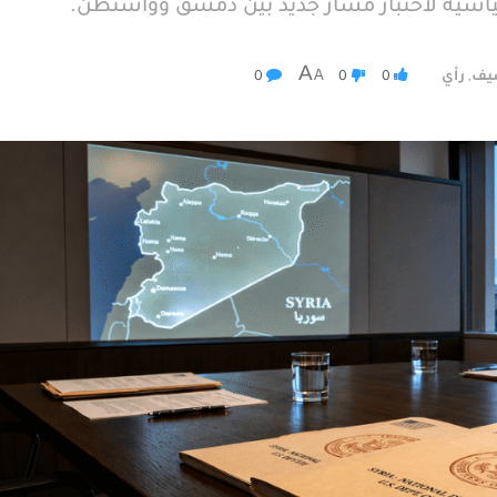
ة سياسية لاختبار مسار جديد بين دمشق وواشنطن.
A
A
شيف
رأي
0
0
0
,