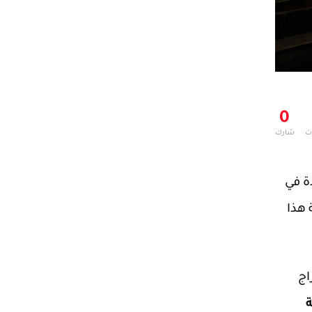
0
ت
شارك
ة في
 هذا
اج
ة