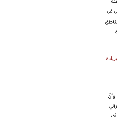
ذه
ي في
مناطق
زيادة
أنَّ
اني
أخذ