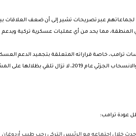
ت لجماعاتهم عبر تصريحات تشير إلى أن ضعف العلاقات بي
في المنطقة، مما يحد من أي عمليات عسكرية تركية ويدعم
سات ترامب، خاصة قراراته المتعلقة بتجميد الدعم العسك
لقوات سوريا الديمقراطية (قسد) عام 2017 والانسحاب الجزئي عام 2019، لا تزال تلقي بظلالها
ظل عودة ترامب:
 حدث خلال اجتماعه مع الرئيس التركي رجب طيب أردوغان