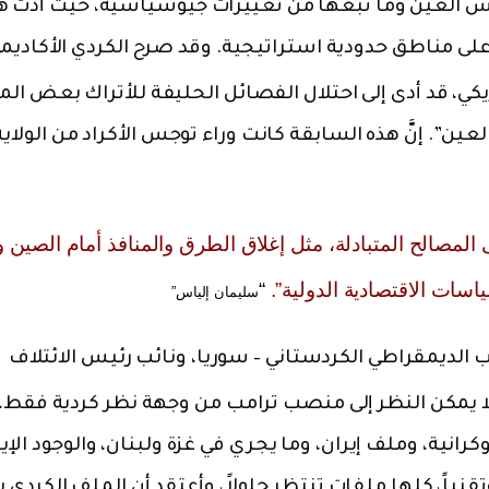
رأس العين وما تبعها من تغييرات جيوسياسية، حيث أدت ه
على مناطق حدودية استراتيجية. وقد صرح الكردي الأكاديم
مريكي، قد أدى إلى احتلال الفصائل الحليفة للأتراك بعض ال
عين”. إنَّ هذه السابقة كانت وراء توجس الأكراد من الولاية
المصالح المتبادلة، مثل إغلاق الطرق والمنافذ أمام الصين و
سات الاقتصادية الدولية”.
“
سليمان إلياس”
لديمقراطي الكردستاني – سوريا، ونائب رئيس الائتلاف
 لا يمكن النظر إلى منصب ترامب من وجهة نظر كردية فقط، و
رانية، وملف إيران، وما يجري في غزة ولبنان، والوجود الإير
ياً، كلها ملفات تنتظر حلولاً، وأعتقد أن الملف الكردي ي