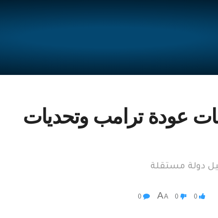
صات عودة ترامب وتحديات
يل دولة مستقلة
A
A
0
0
0