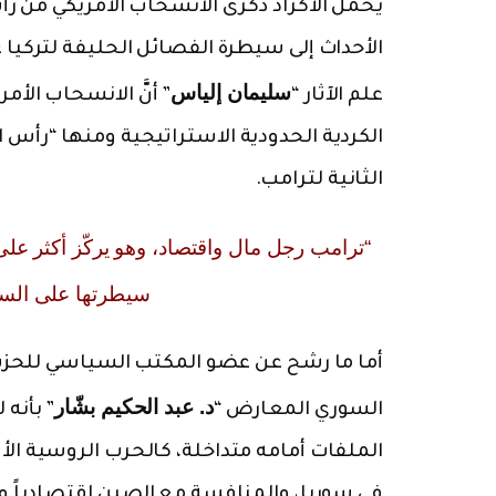
يحمل الأكراد ذكرى الانسحاب الأمريكي من 
الأحداث إلى سيطرة الفصائل الحليفة لتركيا 
سليمان إلياس
علم الآثار “
” أنَّ الانسحاب الأ
الكردية الحدودية الاستراتيجية ومنها “رأس ال
الثانية لترامب.
“ترامب رجل مال واقتصاد، وهو يركّز أكثر على 
سيطرتها على السيا
أما ما رشح عن عضو المكتب السياسي للحزب ا
د. عبد الحكيم بشّار
السوري المعارض “
” بأنه
الملفات أمامه متداخلة، كالحرب الروسية الأوك
في سوريا، والمنافسة مع الصين اقتصادياً وتقن