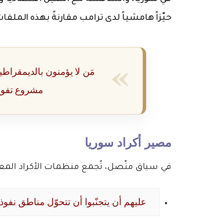
حيّزاً هامشياً لدى ترامب مقارنةً بهذه الملفات
مَن لا يؤمنون بالديمقراطي
مشروع تفوح 
مصير أكراد سوريا
في سياق متّصل، تُجمع منظمات الأكراد المعت
عليهم أن يتجنّبوا أن تتحوّل مناطق نف