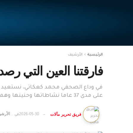
الرئيسية
الأرشيف
فارقتنا العين التي رصد
في وداع الصحفي محمد كعكاتي، نستعيد سير
على مدى 37 عاما نشاطاتها وحنينها وهمومها.
الأرش
فريق تحرير مآلات
2026-05-30
في ...