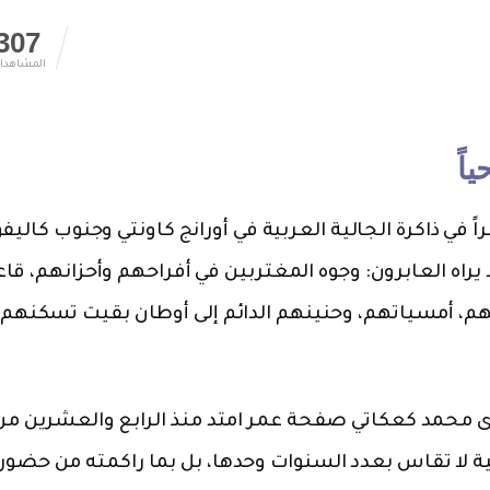
307
المشاهدا
اً
 في ذاكرة الجالية العربية في أورانج كاونتي وجنوب كاليفور
 يراه العابرون: وجوه المغتربين في أفراحهم وأحزانهم، قا
هم، أمسياتهم، وحنينهم الدائم إلى أوطان بقيت تسكنهم 
سع والعشرين من أيار/مايو 2026، طوى محمد كعكاتي صفحة عمر امتد منذ الرابع والعشرين م
 صحفية ومهنية لا تقاس بعدد السنوات وحدها، بل بما راكمته من حضور