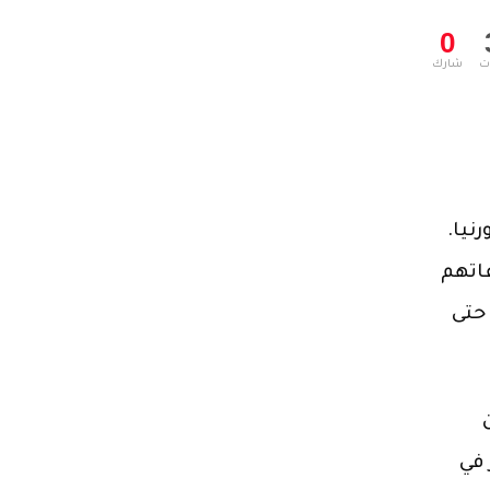
0
ت
شارك
نيا.
عاتهم
حتى
ن
 في