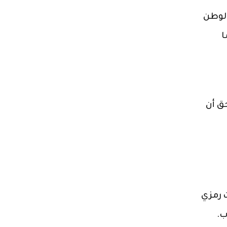
الوطن
ا
ق أن
ت رمزي
ب.