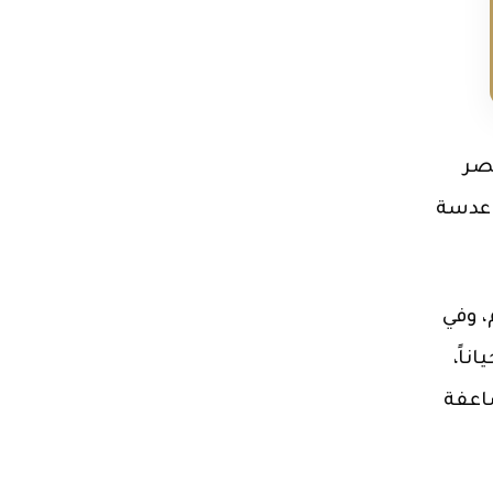
يصر
ن عدسة
، وفي
ناً،
اعفة