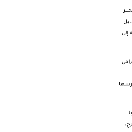
خبر
 بل
إلى
رافي
ارسها
ا.
ح،